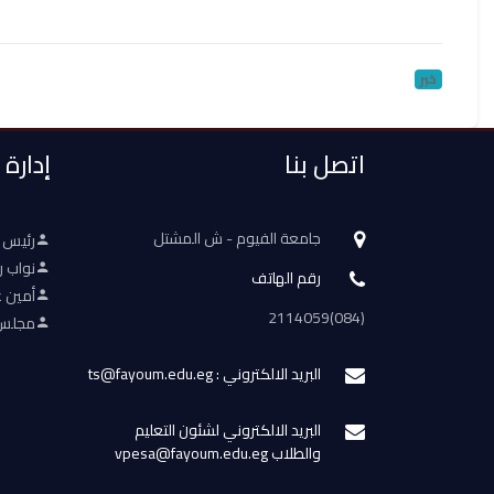
خبر
اتصل بنا
إدارة
جامعة الفيوم - ش المشتل
رئيس 
نواب ر
رقم الهاتف
أمين ع
(084)2114059
مجلس 
البريد الالكتروني : ts@fayoum.edu.eg
البريد الالكتروني لشئون التعليم
والطلاب vpesa@fayoum.edu.eg