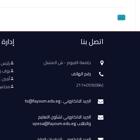
خبر
اتصل بنا
إدارة
جامعة الفيوم - ش المشتل
رئيس 
نواب ر
رقم الهاتف
أمين ع
(084)2114059
مجلس 
البريد الالكتروني : ts@fayoum.edu.eg
البريد الالكتروني لشئون التعليم
والطلاب vpesa@fayoum.edu.eg
البريد الالكتروني للدراسات العليا