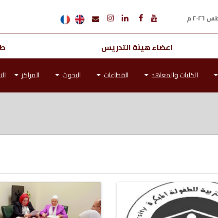
اعضاء هيئة التدريس
طل
الكليات والمعاهد
القطاعات
البحوث
المراكز
الت