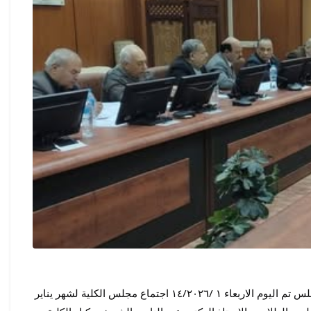
برئاسة الاستاذ الدكتور أحمد علي خطاب عميد الكلية  ورئيس المجلس تم اليوم الاربعاء ١ /١٤/٢٠٢٦ اجتماع مجلس الكلية لشهر يناير 