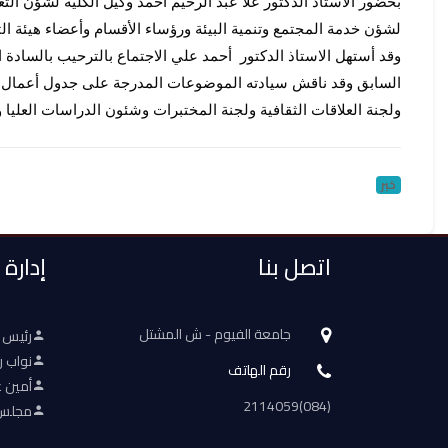
بحضور 
لشؤن خدمة المجتمع وتنمية البيئة ورؤساء الأقسام وأعضاء هيئة الت
ولجنة العلاقات الثقافية ولجنة المختبرات وشئون الدراسات العلي
خبر
اتصل بنا
إدارة
جامعة الفيوم - ش المشتل
رئيس 
نواب ر
رقم الهاتف
أمين ع
(084)2114059
مجلس 