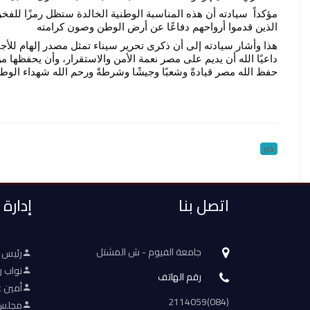
الذين قدموا أرواحهم دفاعًا عن أرض الوطن وصون كرامته
داعيًا الله أن يديم على مصر نعمة الأمن والاستقرار، وأن يحفظها 
حفظ الله مصر قيادةً وشعبًا وجيشًا وشرطةً ورحم الله شهداء الوط
خبر
اتصل بنا
إدارة
جامعة الفيوم - ش المشتل
رئيس 
نواب ر
رقم الهاتف
أمين ع
(084)2114059
مجلس 