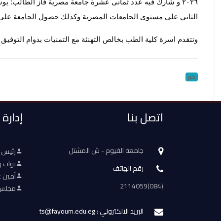
الثاني على مستوى الجامعات المصرية وكذلك حصول الجامعة على 
وتتقدم اسرة كلية الطب بخالص التهنئة مع التمنيات بدوام التوفيق
خبر
اتصل بنا
إدارة
جامعة الفيوم - ش المشتل
رئيس 
نواب ر
رقم الهاتف
أمين ع
(084)2114059
مجلس 
البريد الالكتروني : ts@fayoum.edu.eg