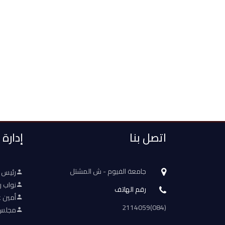
اتصل بنا
إدارة
جامعة الفيوم - ش المشتل
رئيس 
نواب ر
رقم الهاتف
أمين ع
(084)2114059
مجلس 