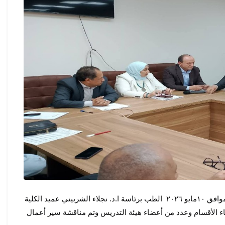
انعقد مجلس كلية الطب جامعة الفيوم لشهر مايو فى  يوم الأحد الموافق ١٠مايو ٢٠٢٦  الطب برئاسة ا.د. نجلاء الشربيني عميد الكلية 
و بحضور أعضاء المجلس الموقر من السادة الوكلاء والسادة رؤوساء الأقسام وعدد من أعضاء هيئة التدريس وتم مناقشة سير أعمال 