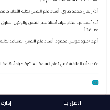
أ.د/ إيمان محمد صبري، أستاذ علم النفس بكلية الآداب جامعة ا
أ.د/ أحمد عبدالفتاح عياد، أستاذ علم النفس والوكيل السابق ل
ومناقشاً.
أ.م.د /خلود عويس محمود، أستاذ علم النفس المساعد بكلية ا
وقد بدأت المناقشة في تمام الساعة العاشرة صباحاً، بقاعة الم
خبر
اتصل بنا
إدارة