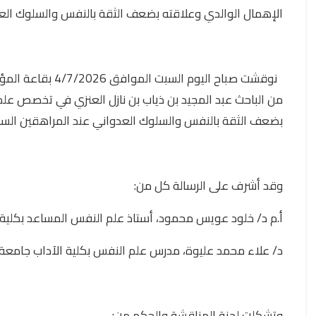
الإهمال الوالدي وعلاقته بضعف الثقة بالنفس والسلوك الع
نوقشت صباح اليوم ا
من الباحث عبد المجيد بن ذياب بن نازل العنزي في تخصص علم
بضعف الثقة بالنفس والسلوك العدواني عند المراهقين السع
وقد أشرف على الرسالة كل من:
أ.م د/ خلود عويس محمود، أستاذ علم النفس المساعد بكلية الآ
د/ علاء محمد عليوة، مدرس علم النفس بكلية الآداب جامعة ال
وتشكلت لجنة المناقشة والحكم من: