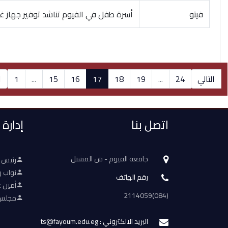
فيتو
أسرة طفل في الفيوم تناشد توفير جهاز 
التالي
24
...
19
18
17
16
15
...
1
ا
اتصل بنا
إدارة
جامعة الفيوم - ش المشتل
رئيس 
نواب ر
رقم الهاتف
أمين ع
(084)2114059
مجلس 
البريد الالكتروني : ts@fayoum.edu.eg