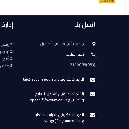
الأعلانات
اتصل بنا
إدارة
جامعة الفيوم - ش المشتل
رئيس 
نواب ر
رقم الهاتف
أمين ع
(084)2114059
مجلس 
البريد الالكتروني : ts@fayoum.edu.eg
البريد الالكتروني لشئون التعليم
والطلاب vpesa@fayoum.edu.eg
البريد الالكتروني للدراسات العليا
vppgr@fayoum.edu.eg