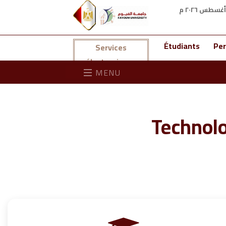
Étudiants
Per
Services
électroniques
MENU
Technolo