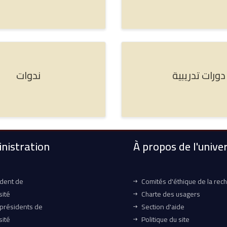
دورات تدريبية
ندوات
nistration
À propos de l'univer
ident de
Comités d'éthique de la rec
sité
Charte des usagers
-présidents de
Section d'aide
sité
Politique du site