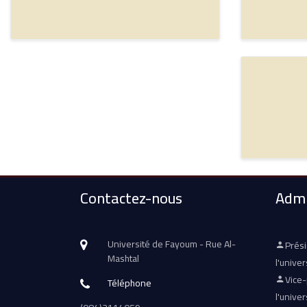
Contactez-nous
Admi
Université de Fayoum - Rue Al-
Prés
Mashtal
l'univer
Vice
Téléphone
l'univer