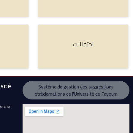
احتفالات
sité
Système de gestion des suggestions
etréclamations de l'Université de Fayoum
herche