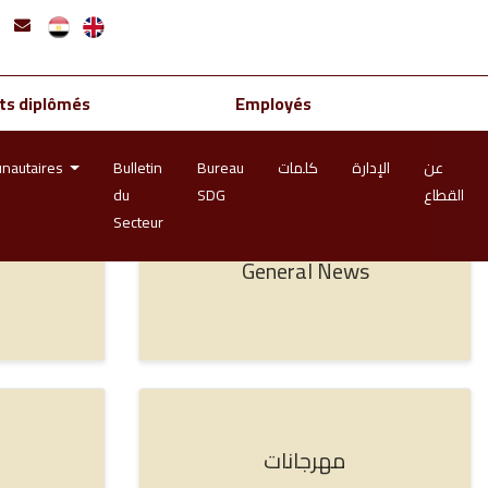
ts diplômés
Employés
unautaires
Bulletin
Bureau
كلمات
الإدارة
عن
du
SDG
القطاع
Secteur
General News
مهرجانات