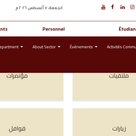
الجمعة، ٧ أغسطس ٢٠٢٦ م
eloppement environnemental
ants
Personnel
Étudian
epartment
About Sector
Événements
Activités Comm
ملتقيات
مؤتمرات
زيارات
قوافل