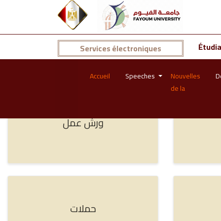
Total Visitors: 45458064
|
Current Visitors: 1846
Secteur du service communautaire et du dév
Étudi
Services électroniques
Nouvelles des activités du secteur
Accueil
Speeches
Nouvelles
D
de la
ورش عمل
حملات