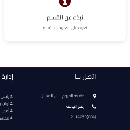
نبذه عن القسم
تعرف على معلومات القسم
اتصل بنا
إدارة
جامعة الفيوم - ش المشتل
رئيس 
نواب ر
رقم الهاتف
أمين ع
(084)2114059
مجلس 