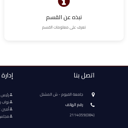
نبذه عن القسم
تعرف على معلومات القسم
اتصل بنا
إدارة
جامعة الفيوم - ش المشتل
رئيس 
نواب ر
رقم الهاتف
أمين ع
(084)2114059
مجلس 