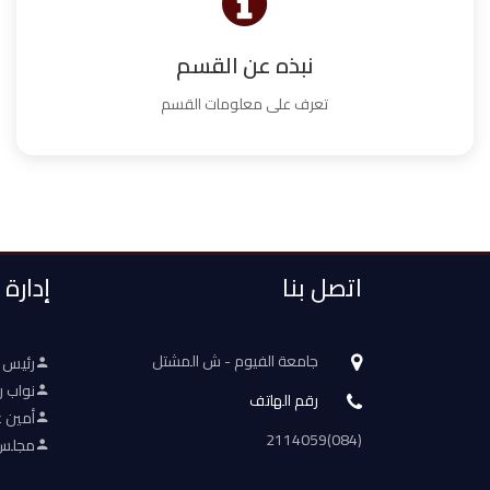
نبذه عن القسم
تعرف على معلومات القسم
اتصل بنا
إدارة
جامعة الفيوم - ش المشتل
رئيس 
نواب ر
رقم الهاتف
أمين ع
(084)2114059
مجلس 