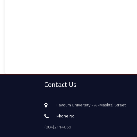
Contact Us
Fayoum University - Al-Mashtal Street
Phone No
(084)2114059