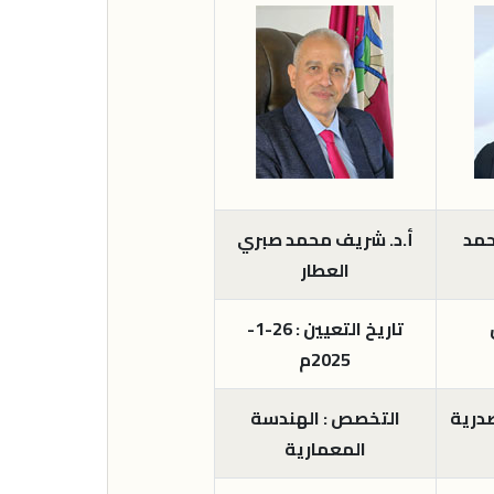
حمد
أ.د. شريف محمد صبري
العطار
تاريخ التعيين : 26-1-
2025م
درية
التخصص : الهندسة
المعمارية