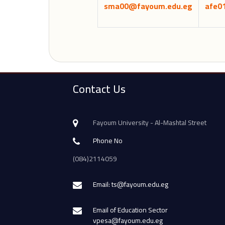
sma00@fayoum.edu.eg
afe0
Contact Us
Fayoum University - Al-Mashtal Street
Phone No
(084)2114059
Email: ts@fayoum.edu.eg
Email of Education Sector
vpesa@fayoum.edu.eg