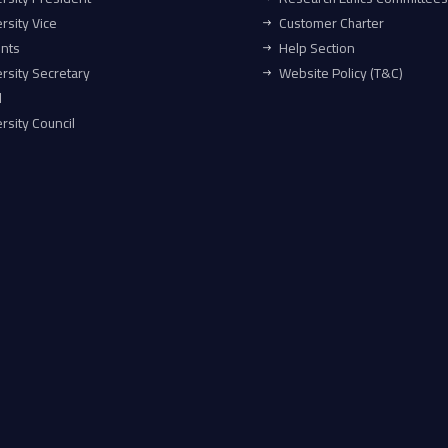
rsity Vice
Customer Charter
ents
Help Section
rsity Secretary
Website Policy (T&C)
l
rsity Council