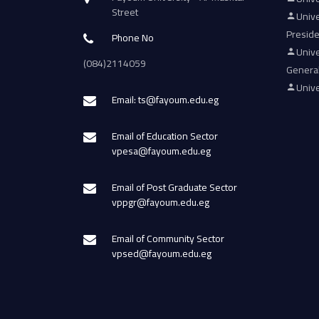
Street
Unive
Presid
Phone No
Unive
(084)2114059
Genera
Unive
Email: ts@fayoum.edu.eg
Email of Education Sector
vpesa@fayoum.edu.eg
Email of Post Graduate Sector
vppgr@fayoum.edu.eg
Email of Community Sector
vpsed@fayoum.edu.eg