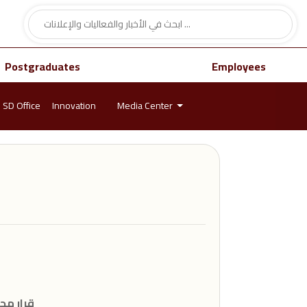
Postgraduates
Employees
SD Office
Innovation
Media Center
- قرار 