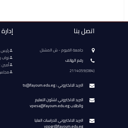
اتصل بنا
إدارة
جامعة الفيوم - ش المشتل
رئيس 
نواب ر
رقم الهاتف
أمين ع
(084)2114059
مجلس 
البريد الالكتروني : ts@fayoum.edu.eg
البريد الالكتروني لشئون التعليم
والطلاب vpesa@fayoum.edu.eg
البريد الالكتروني للدراسات العليا
vppgr@fayoum.edu.eg