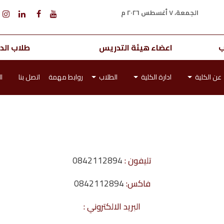
الجمعة، ٧ أغسطس ٢٠٢٦ م
ب
اعضاء هيئة التدريس
طلاب الدر
عن الكلية
ادارة الكلية
الطلاب
روابط مهمة
اتصل بنا
ا
تليفون :
0842112894
فاكس:
0842112894
البريد الالكتروني :