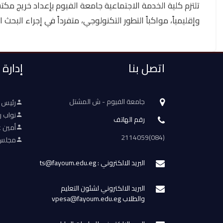
تلتزم كلية الخدمة الاجتماعية جامعة الفيوم بإعداد خريج مكتسب
وإقليمياً، مواكباً التطور التكنولوجي، متفرداً في إجراء ال
اتصل بنا
إدارة
جامعة الفيوم - ش المشتل
رئيس 
نواب ر
رقم الهاتف
أمين ع
(084)2114059
مجلس 
البريد الالكتروني : ts@fayoum.edu.eg
البريد الالكتروني لشئون التعليم
والطلاب vpesa@fayoum.edu.eg