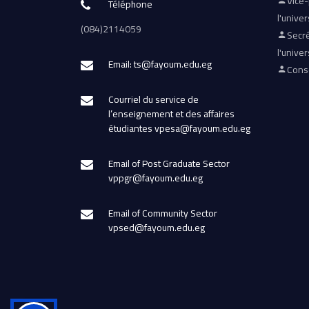
Vice
Téléphone
l'univer
(084)2114059
Secré
l'univer
Email: ts@fayoum.edu.eg
Conse
Courriel du service de
l’enseignement et des affaires
étudiantes vpesa@fayoum.edu.eg
Email of Post Graduate Sector
vppgr@fayoum.edu.eg
Email of Community Sector
vpsed@fayoum.edu.eg