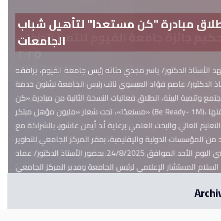
طلاق مبادرة "كن مستعدًا" لتأهيل شباب
الجامعات
 الأستاذ الدكتور/ ياسر مجدي حتاته رئيس جامعة الفيوم، يرافقه
اذ الدكتور/ عاصم فؤاد العيسوي نائب رئيس الجامعة لشئون خدمة
تمع وتنمية البيئة، انطلاق فعاليات النسخة الثانية من مبادرة «كن
مستعدًا»، تحت شعار «مليون مؤهل مبتكر» (Be Ready- 1M)، التي أطلقتها
التعليم العالي والبحث العلمي برعاية أ.د أيمن عاشور، بالشراكة مع
 من المؤسسات الدولية والإقليمية، بمقر المركز الجامعي للتطوير
المهني اليوم الأحد الموافق 24/8/2025. بحضور الأستاذ الدكتور/ عماد
 السلام المستشار الإعلامي لرئيس الجامعة ومدير المركز الجامعي
للتطوير المهني، والدكتور/ إسلام سالم نائب مدير المركز.
Archi