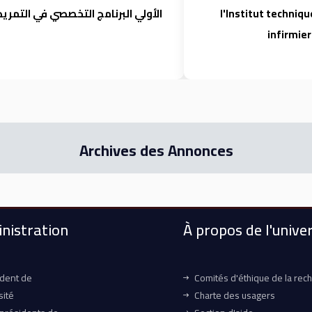
l'Institut techniqu
الأولي البرنامج التخصصي في التمر
infirmie
Archives des Annonces
nistration
À propos de l'univer
ident de
Comités d'éthique de la rec
sité
Charte des usagers