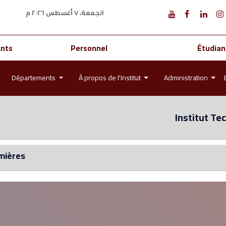
الجمعة، ٧ أغسطس ٢٠٢٦ م
ants
Personnel
Étudian
Départements
À propos de l'Institut
Administration
Institut Te
rmières