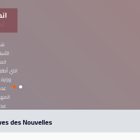
ان
شهد
الأست
المج
وزارة 
عدد
عبد
ves des Nouvelles