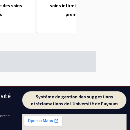
e des soins
soins infirmiers, techniciens de
rs
première année
sité
Système de gestion des suggestions
etréclamations de l'Université de Fayoum
herche