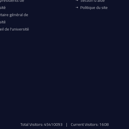
-présidents de
Section d'aide
sité
Politique du site
taire général de
sité
il de l'université
Total Visitors: 45410093
|
Current Visitors: 1608