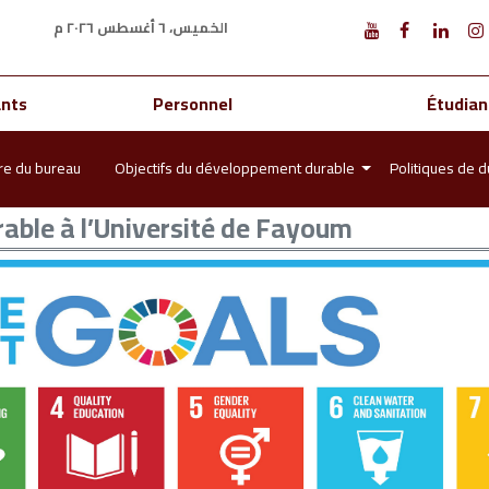
الخميس، ٦ أغسطس ٢٠٢٦ م
ants
Personnel
Étudian
ure du bureau
Objectifs du développement durable
Politiques de d
able à l’Université de Fayoum