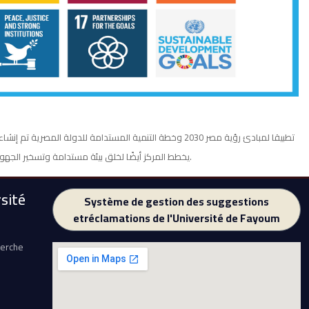
تطبيقا لمبادئ رؤية مصر 2030 وخطة التنمية المستدامة ل
يخطط المركز أيضًا لخلق بيئة مستدامة وتسخير الجهود المتاحة مع المحافظ على قيمنا الأساسية ويسعى لدعم الابتكار والتعليم والمشاركة في تنمية المجتمع من خلال توفير موارده الخاصة والموارد المتاحة في الجامعة.
sité
Système de gestion des suggestions
etréclamations de l'Université de Fayoum
herche