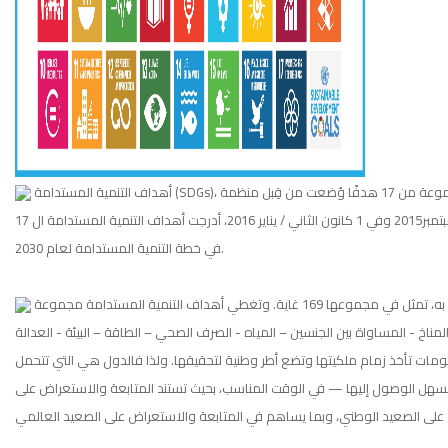
أهداف التنمية المستدامة (SDGs)، والمعروفة رسميًا باسم تحويل عالمنا (جدول أعمال 2030 للتنمية المستدامة) وهي عبارة عن مجموعة من 17 هدفًا وُضعت من قِبل منظمة
الأمم المتحدة، وقد ذُكرت هذه الاهداف في قرار الجمعية العامة للأمم المتحدة في 25 أيلول/سبتمبر2015 وفي 1 كانون الثاني / يناير 2016، أدرجت أهداف التنمية المستدامة ال 17
في خطة التنمية المستدامة لعام 2030.
تترابط هذه الأهداف العريضة فيما بينها على الرغم ان لكل منها أهداف صغيرة محددة خاصة به، تمثل في مجموعها 169 غاية. وتغطي أهداف التنمية المستدامة مجموعة
لمناخ - المساواة بين الجنسين – المياه - الصرف الصحي – الطاقة – البيئة - العدالة
حكومات تأخذ زمام ملكيتها وتضع أطر وطنية لتحقيقها. ولذا فالدول هي التي تتحمل
 يسهل الوصول إليها — في الوقت المناسب، بحيث تستند المتابعة والاستعراض على