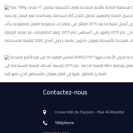
في 19 تموز/يوليو 2014 أحالت المجموعة المفتوحة للعمل على تحقيق أهداف التنمية المستدامة للجمعية العامة بالأمم المتحدة اقتراحا للجمعية يتضمن 17 هدف و169 غاية
ين الصحة والتعليم، وجعل المُدن أكثر استدامة، ومكافحة تغير المناخ، وحماية
المحيطات والغابات. في 5 ديسمبر 2014 وافق أمين الجمعية العامة بالأمم المتحدة على تقرير جدول أعمال تنمية ما بعد 2015 القائم على مقترحات مجموعة العمل المفتوحة، بدأت
المفاوضات الحكومية الدولية على المشاركة في جدول أعمال تنمية ما بعد 2015 في يناير كانون الثاني عام 2015 وانتهت في أغسطس عام 2015. وبعد المفاوضات تم اعتماد الوثيقة
تتضمن الفقرة 54 من قرار الأمم المتحدة A/RES/70/1 المؤرخ 25 أيلول / سبتمبر 2015 الأهداف والغايات وشملت العملية التي تقودها الأمم المتحدة الدول الأعضاء فيها
وعددها 193 دولة والمجتمع المدني العالمي والقرار هو اتفاق حكومي دولي واسع النطاق يعمل بوصفه خطة التنمية لما بعد عام 2015 وتستند أهداف التنمية المستدامة إلى
المبادئ المتفق عليها في القرار بعنوان «المستقبل الذي نصبو إليه.
Contactez-nous
Université de Fayoum - Rue Al-Mashtal
Téléphone