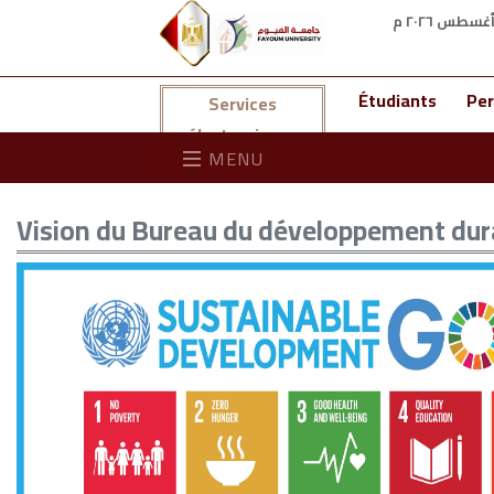
Étudiants
Per
Services
électroniques
MENU
Vision du Bureau du développement dura