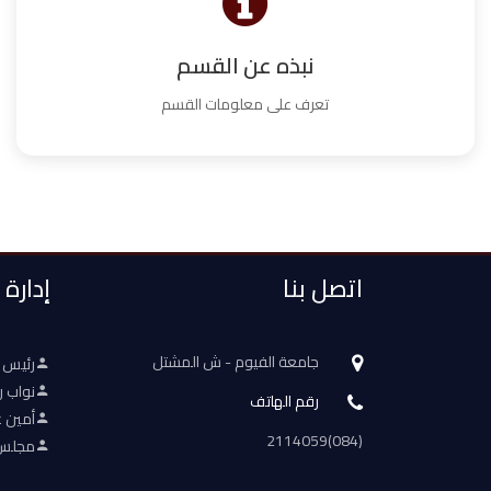
نبذه عن القسم
تعرف على معلومات القسم
اتصل بنا
إدارة
جامعة الفيوم - ش المشتل
رئيس 
نواب ر
رقم الهاتف
أمين ع
(084)2114059
مجلس 