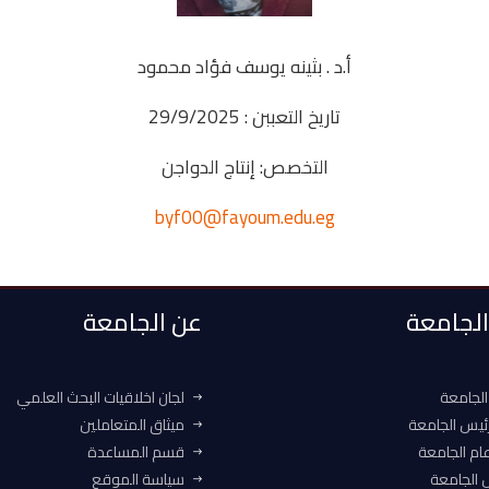
أ.د . بثينه يوسف فؤاد محمود
تاريخ التعببن : 29/9/2025
التخصص: إنتاج الدواجن
byf00@fayoum.edu.eg
 الجامعة
عن الجامعة
الجامعة
لجان اخلاقيات البحث العلمي
ئيس الجامعة
ميثاق المتعاملين
ام الجامعة
قسم المساعدة
الجامعة
سياسة الموقع