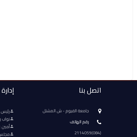
اتصل بنا
إدارة
جامعة الفيوم - ش المشتل
رئيس 
نواب ر
رقم الهاتف
أمين ع
(084)2114059
مجلس 