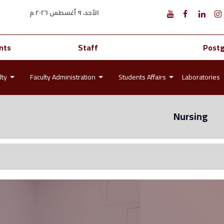
الأحد، ٩ أغسطس ٢٠٢٦ م
nts
Staff
Post
lty
Faculty Administration
Students Affairs
Laboratories
Nursing