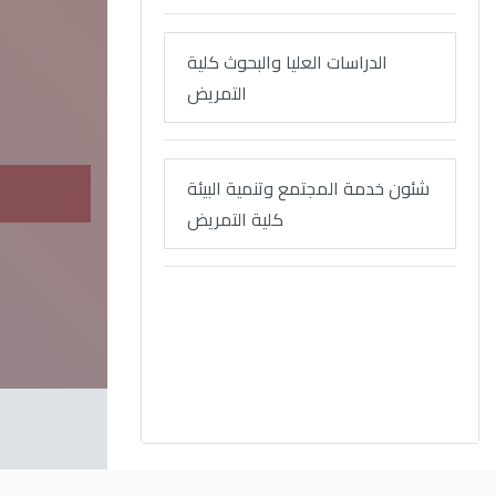
الدراسات العليا والبحوث كلية
التمريض
لاستبيانات برئاسة د. دعاء كامل
شئون خدمة المجتمع وتنمية البيئة
كلية التمريض
Read More