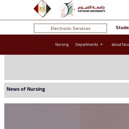
Stude
Electronic Services
Nursing
Departments
about facu
News of Nursing