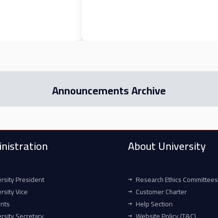
Announcements Archive
nistration
About University
rsity President
Research Ethics Committees
rsity Vice
Customer Charter
ents
Help Section
rsity Secretary
Website Policy (T&C)