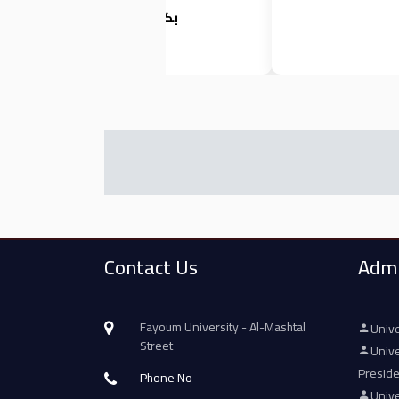
بكلية التمريض
Contact Us
Admi
Fayoum University - Al-Mashtal
Unive
Street
Unive
Presid
Phone No
Unive