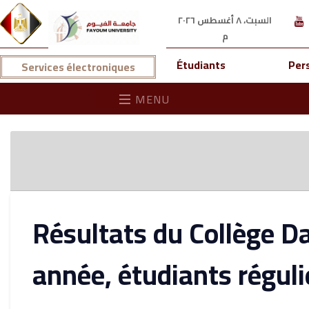
السبت، ٨ أغسطس ٢٠٢٦
م
Étudiants
Per
Services électroniques
MENU
Résultats du Collège D
année, étudiants régulie