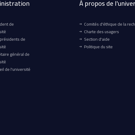
nistration
À propos de l'univer
ident de
Comités d'éthique de la rec
sité
Charte des usagers
-présidents de
Section d'aide
sité
Politique du site
taire général de
sité
il de l'université