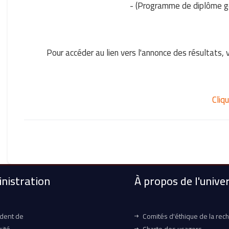
- (Programme de diplôme gé
Pour accéder au lien vers l'annonce des résultats, ve
Cliqu
nistration
À propos de l'univer
ident de
Comités d'éthique de la rec