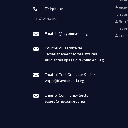
l'univer
Vice
Téléphone
l'univer
(084)2114059
Secré
l'univer
Email: ts@fayoum.edu.eg
Conse
Courriel du service de
l’enseignement et des affaires
étudiantes vpesa@fayoum.edu.eg
Email of Post Graduate Sector
vppgr@fayoum.edu.eg
Email of Community Sector
vpsed@fayoum.edu.eg