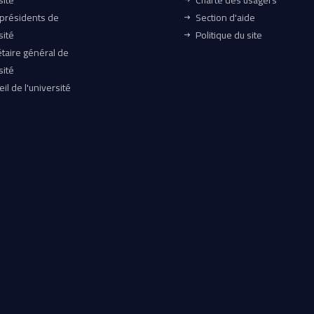
sité
Charte des usagers
-présidents de
Section d'aide
sité
Politique du site
taire général de
sité
il de l'université