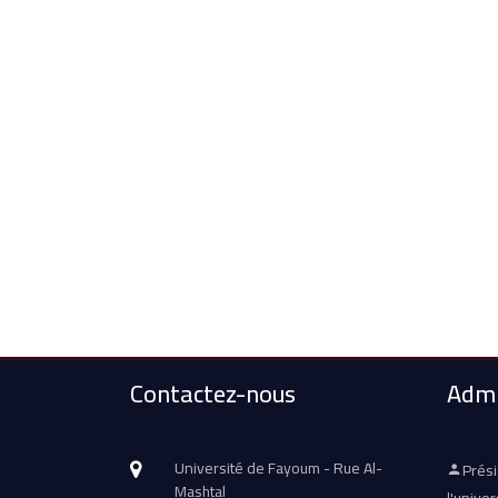
Contactez-nous
Admi
Université de Fayoum - Rue Al-
Prés
Mashtal