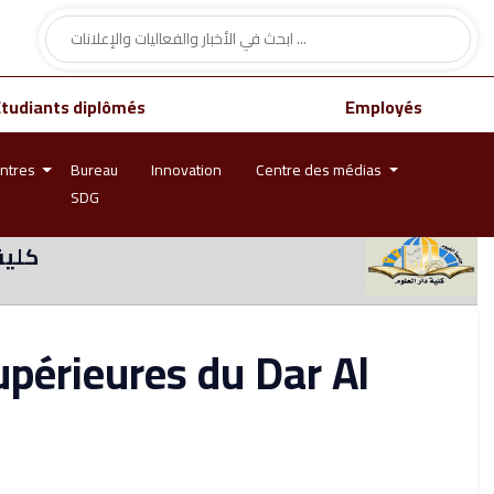
Étudiants diplômés
Employés
ntres
Bureau
Innovation
Centre des médias
SDG
كلية
upérieures du Dar Al