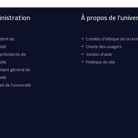
nistration
À propos de l'univer
ident de
Comités d'éthique de la rec
sité
Charte des usagers
-présidents de
Section d'aide
sité
Politique du site
taire général de
sité
il de l'université