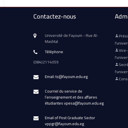
Contactez-nous
Admi
Université de Fayoum - Rue Al-
Prés
Mashtal
l'univer
Vice
Téléphone
l'univer
(084)2114059
Secré
l'univer
Email: ts@fayoum.edu.eg
Conse
Courriel du service de
l’enseignement et des affaires
étudiantes vpesa@fayoum.edu.eg
Email of Post Graduate Sector
vppgr@fayoum.edu.eg