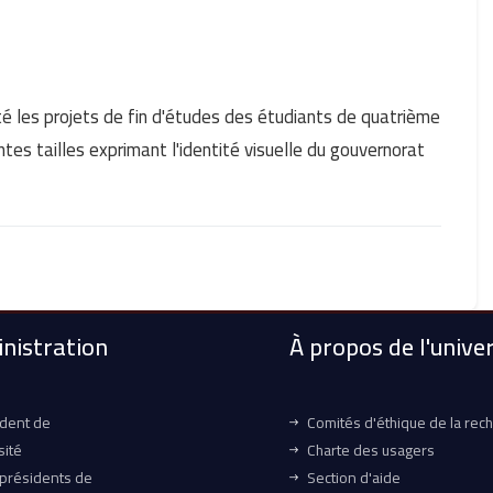
té les projets de fin d'études des étudiants de quatrième
es tailles exprimant l'identité visuelle du gouvernorat
nistration
À propos de l'univer
ident de
Comités d'éthique de la rec
sité
Charte des usagers
-présidents de
Section d'aide