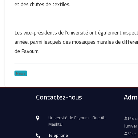
et des chutes de textiles.
Les vice-présidents de l'université ont également inspec
année, parmi lesquels des mosaïques murales de différent
de Fayoum.
News
Contactez-nous
Admi
Université de Fayoum - Rue Al-
Prés
Mashtal
l'univer
Vice
Téléphone