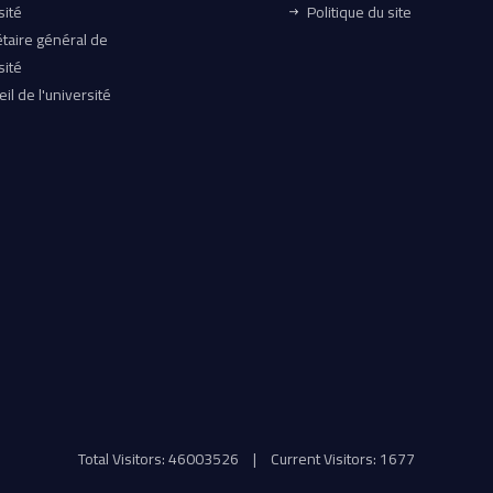
sité
Politique du site
taire général de
sité
il de l'université
Total Visitors: 46003526
|
Current Visitors: 1677