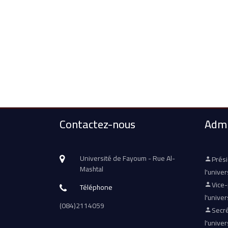
Contactez-nous
Admi
Université de Fayoum - Rue Al-
Prés
Mashtal
l'univer
Vice
Téléphone
l'univer
(084)2114059
Secré
l'univer