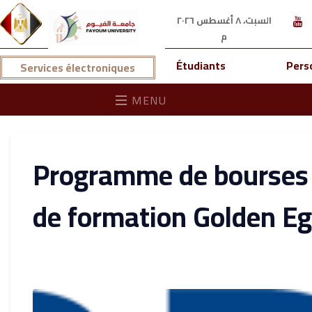
السبت، ٨ أغسطس ٢٠٢٦
م
Étudiants
Pers
Services électroniques
MENU
Programme de bourses d
de formation Golden E