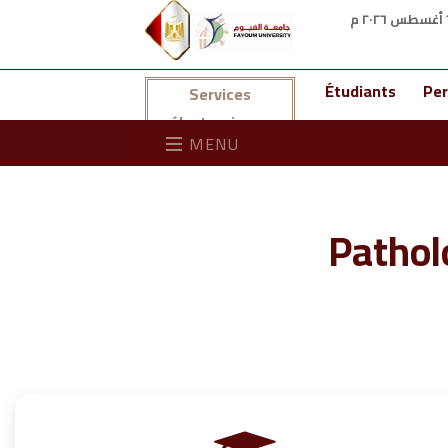
Étudiants
Per
Services
électroniques
MENU
Pathol