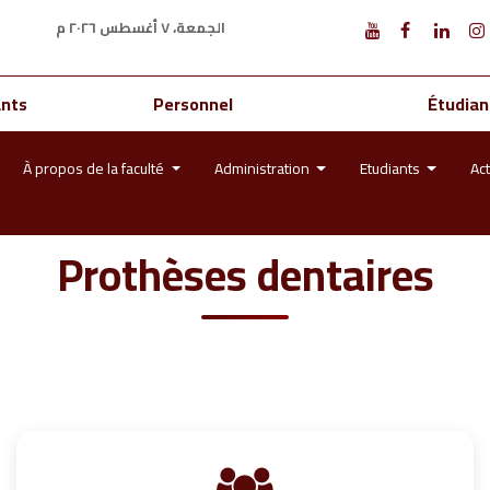
الجمعة، ٧ أغسطس ٢٠٢٦ م
ants
Personnel
Étudian
À propos de la faculté
Administration
Etudiants
Act
Prothèses dentaires