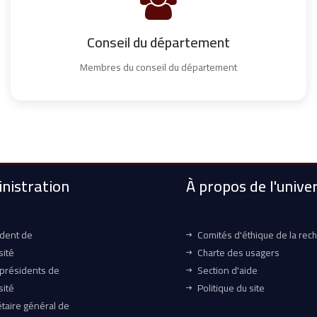
Conseil du département
Membres du conseil du département
nistration
À propos de l'univer
ident de
Comités d'éthique de la rec
sité
Charte des usagers
-présidents de
Section d'aide
sité
Politique du site
taire général de