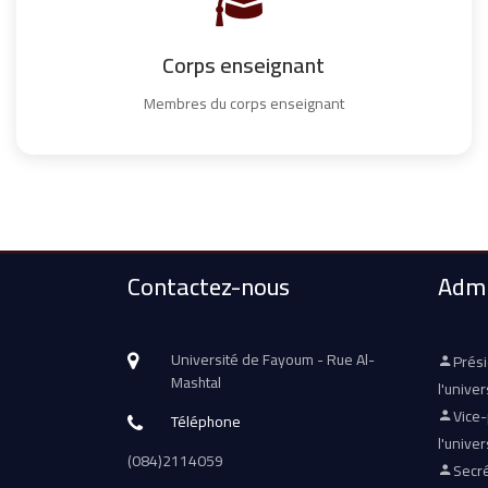
Corps enseignant
Membres du corps enseignant
Contactez-nous
Admi
Université de Fayoum - Rue Al-
Prés
Mashtal
l'univer
Vice
Téléphone
l'univer
(084)2114059
Secré