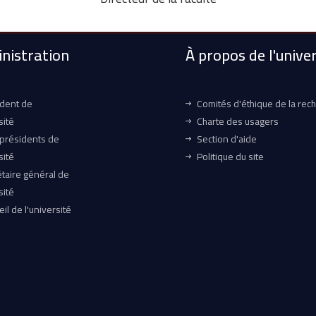
nistration
À propos de l'univer
ident de
Comités d'éthique de la rec
sité
Charte des usagers
-présidents de
Section d'aide
sité
Politique du site
taire général de
sité
il de l'université