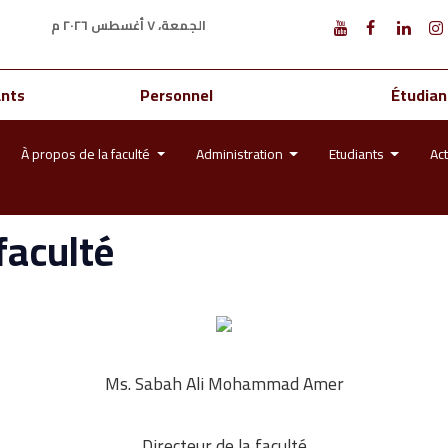
الجمعة، ٧ أغسطس ٢٠٢٦ م
ants
Personnel
Étudian
À propos de la faculté
Administration
Etudiants
Act
faculté
Ms. Sabah Ali Mohammad Amer
Directeur de la faculté