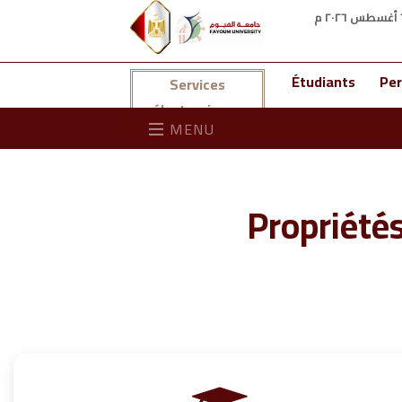
Étudiants
Per
Services
électroniques
MENU
Propriété