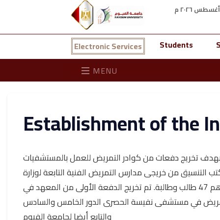
Students
S
Electronic Services
MENU
Establishment of the In
المعهد عام 1997 م طبقا للقرار الجمهوري الصادر عام 1997م بهدف تخريج دفعات من كوادر التمريض للعمل بالمستشفيات
بة في العام الجامعي ١٩٩7/ 1998 عن طريق مكتب التنسيق من خريجى مدارس التمريض الفنية التابعة لوزارة
الصحة و الحاصلين على الثانوية العامة شعبة (علمي علوم) وكان عددهم 47 طالب وطالبة. تم تخريج الدفعة الأولى من المعهد في
ي للمعهد الفني للتمريض في مستشفى نفيسة الحصرى الدور الخامس والسادس
والتابع أيضا لجامعة الفيوم