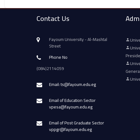
Contact Us
Admi
Fayoum University - Al-Mashtal
Unive
Street
Unive
Presid
Phone No
Unive
(084)2114059
Genera
Unive
Email: ts@fayoum.edu.eg
Email of Education Sector
vpesa@fayoum.edu.eg
Email of Post Graduate Sector
vppgr@fayoum.edu.eg