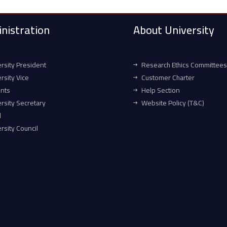
nistration
About University
rsity President
Research Ethics Committees
rsity Vice
Customer Charter
ents
Help Section
rsity Secretary
Website Policy (T&C)
l
rsity Council