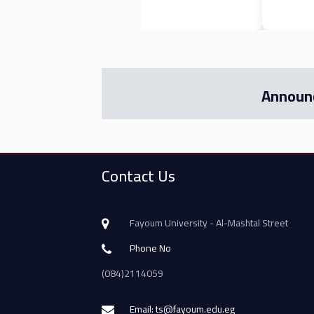
Announ
Contact Us
Fayoum University - Al-Mashtal Street
Phone No
(084)2114059
Email: ts@fayoum.edu.eg