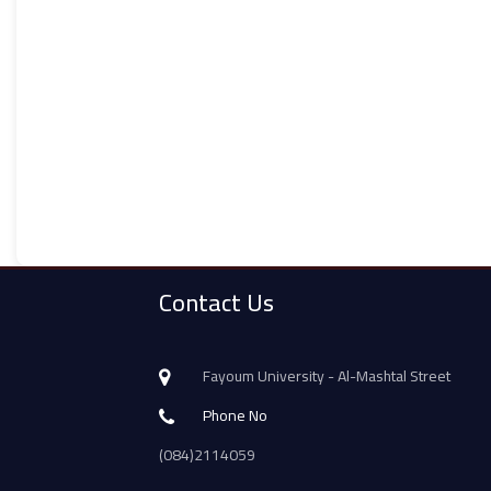
Contact Us
Fayoum University - Al-Mashtal Street
Phone No
(084)2114059