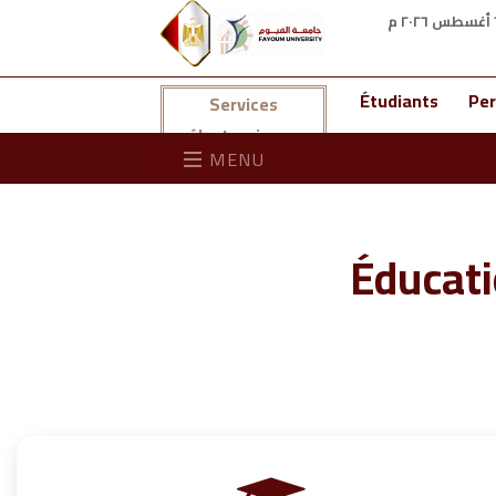
Étudiants
Per
Services
électroniques
MENU
Éducat