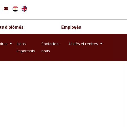
ts diplômés
Employés
oires
Liens
Contactez-
Unités et centres
importants
nous