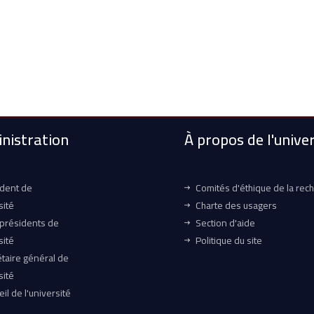
nistration
À propos de l'univer
ident de
Comités d'éthique de la rec
sité
Charte des usagers
-présidents de
Section d'aide
sité
Politique du site
taire général de
sité
il de l'université