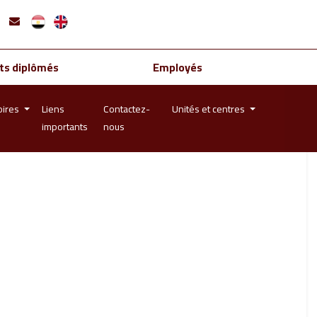
ts diplômés
Employés
oires
Liens
Contactez-
Unités et centres
importants
nous