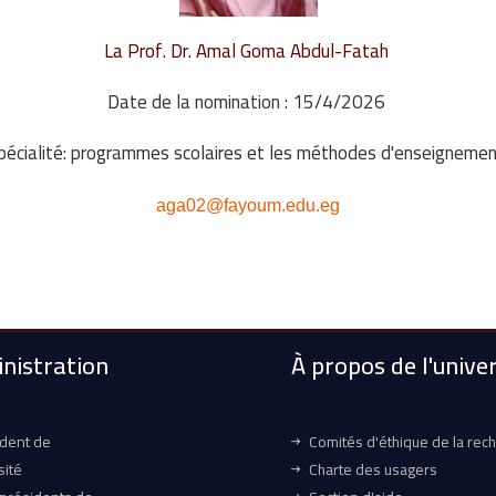
La Prof. Dr. Amal Goma Abdul-Fatah
Date de la nomination : 15/4/2026
aga02@fayoum.edu.eg
nistration
À propos de l'univer
ident de
Comités d'éthique de la rec
sité
Charte des usagers