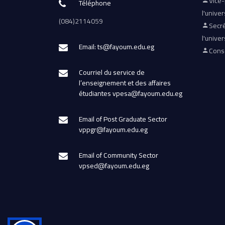
Vice
Téléphone
l'univer
(084)2114059
Secré
l'univer
Email: ts@fayoum.edu.eg
Conse
Courriel du service de
l’enseignement et des affaires
étudiantes vpesa@fayoum.edu.eg
Email of Post Graduate Sector
vppgr@fayoum.edu.eg
Email of Community Sector
vpsed@fayoum.edu.eg