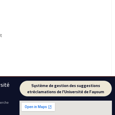
Spécialité: programmes scolaires et les méthodes d'enseignement
sité
Système de gestion des suggestions
etréclamations de l'Université de Fayoum
herche