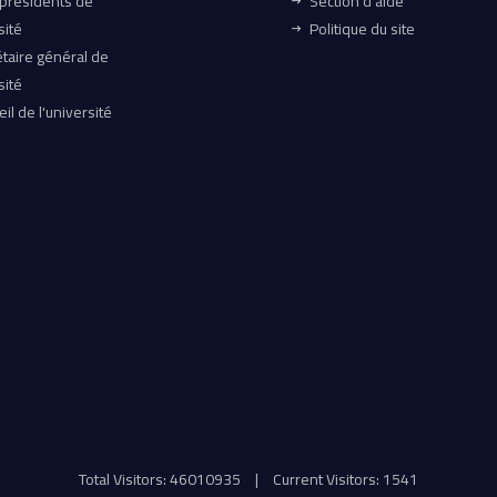
-présidents de
Section d'aide
sité
Politique du site
taire général de
sité
il de l'université
Total Visitors: 46010935
|
Current Visitors: 1541