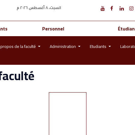
السبت، ٨ أغسطس ٢٠٢٦ م
ants
Personnel
Étudian
 propos de la faculté
Administration
Etudiants
Laborat
faculté