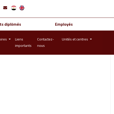
ts diplômés
Employés
oires
Liens
Contactez-
Unités et centres
importants
nous