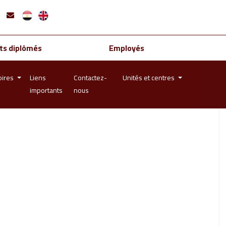
ts diplômés
Employés
oires
Liens
Contactez-
Unités et centres
importants
nous