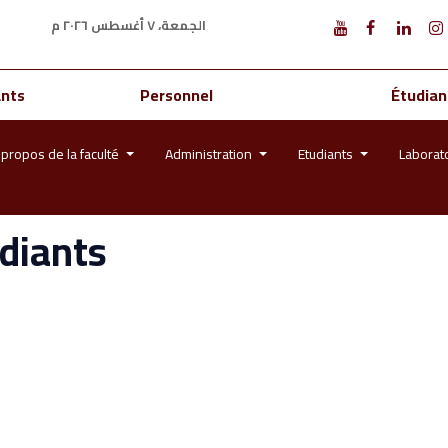
الجمعة، ٧ أغسطس ٢٠٢٦ م
ants
Personnel
Étudian
 propos de la faculté
Administration
Etudiants
Laborat
udiants