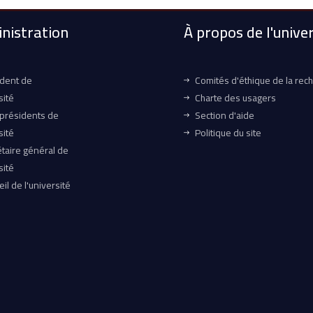
nistration
À propos de l'univer
ident de
Comités d'éthique de la rec
sité
Charte des usagers
-présidents de
Section d'aide
sité
Politique du site
taire général de
sité
il de l'université