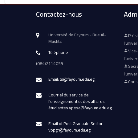
Contactez-nous
Admi
Université de Fayoum - Rue Al-
Prés
Mashtal
l'univer
Vice
Téléphone
l'univer
(084)2114059
Secré
l'univer
Email: ts@fayoum.edu.eg
Conse
Courriel du service de
l’enseignement et des affaires
étudiantes vpesa@fayoum.edu.eg
Email of Post Graduate Sector
vppgr@fayoum.edu.eg