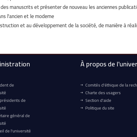
on des manuscrits et présenter de nouveau les anciennes publica
ns l'ancien et le moderne.
truction et au développement de la société, de manière à réaliser
nistration
À propos de l'univer
ident de
Comités d'éthique de la rec
sité
Charte des usagers
-présidents de
Section d'aide
sité
Politique du site
taire général de
sité
il de l'université