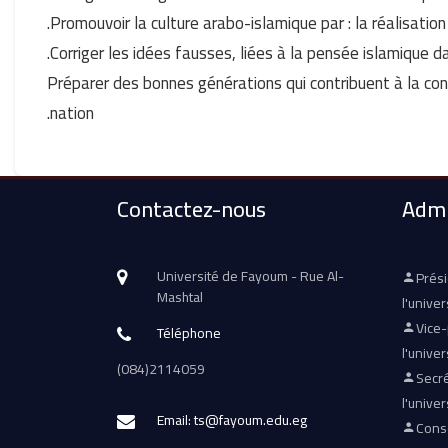
Promouvoir la culture arabo-islamique par : la réalisati
Corriger les idées fausses, liées à la pensée islamique da
Préparer des bonnes générations qui contribuent à la cons
nation.
Contactez-nous
Admi
Université de Fayoum - Rue Al-
Prés
Mashtal
l'univer
Vice
Téléphone
l'univer
(084)2114059
Secré
l'univer
Email: ts@fayoum.edu.eg
Conse