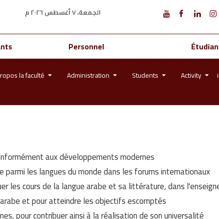
الجمعة، ٧ أغسطس ٢٠٢٦ م
ants
Personnel
Étudian
ropos la faculté
Administration
Students
Activity
er conformément aux développements modernes.
ace parmi les langues du monde dans les forums internationaux.
er les cours de la langue arabe et sa littérature, dans l'enseign
arabe et pour atteindre les objectifs escomptés.
s, pour contribuer ainsi à la réalisation de son universalité