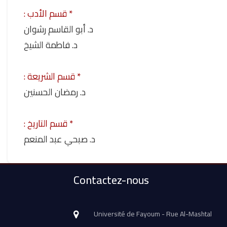
* قسم الأدب :
د. أبو القاسم رشوان
د. فاطمة الشيخ
* قسم الشريعة :
د. رمضان الحسنين
* قسم التاريخ :
د. صبحي عبد المنعم
Contactez-nous
Université de Fayoum - Rue Al-Mashtal