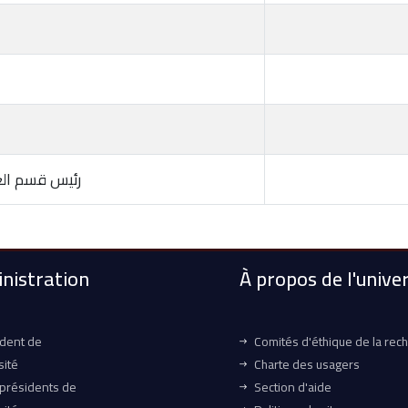
رئيس قسم العلا
nistration
À propos de l'univer
ident de
Comités d'éthique de la rec
sité
Charte des usagers
-présidents de
Section d'aide