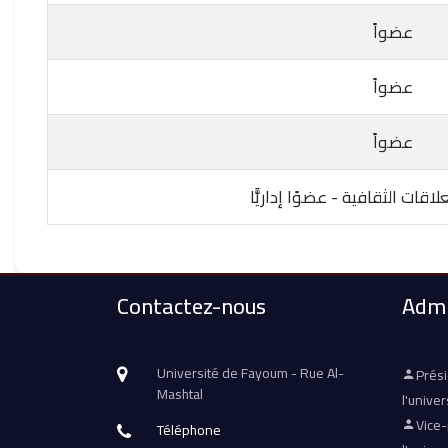
عضواً
عضواً
عضواً
قات الثقافية - عضوًا إداريًّا
Contactez-nous
Admi
Université de Fayoum - Rue Al-
Prés
Mashtal
l'univer
Vice
Téléphone