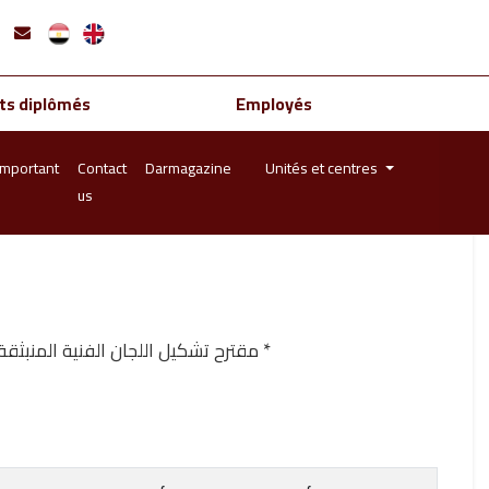
ts diplômés
Employés
important
Contact
Darmagazine
Unités et centres
us
* مقترح تشكيل اللجان الفنية المنبثقة عن مجلس الكلية وفقا للمادة (27) من اللائحة ال