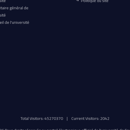
sité
Politique du site
taire général de
sité
il de l'université
Total Visitors: 45270370
|
Current Visitors: 2042