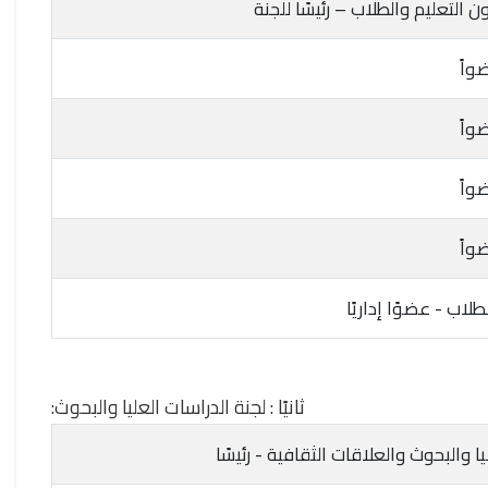
 التعليم والطلاب – رئيسًا للجنة
واً
واً
واً
واً
لاب - عضوًا إداريًا
ثانيًا : لجنة الدراسات العليا والبحوث:
 والبحوث والعلاقات الثقافية - رئيسًا