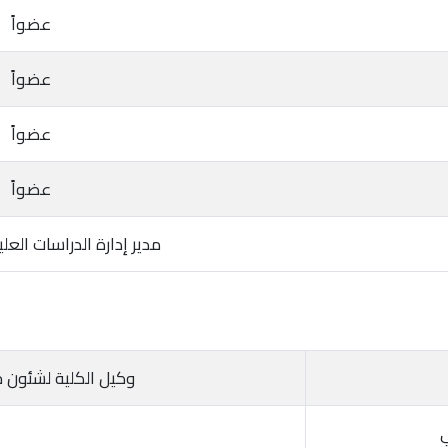
عضواً
عضواً
عضواً
عضواً
مدير إدارة الدراسات العليا 
وكيل الكلية لشئون خد
ي