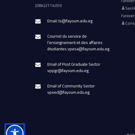
l'univer
(084)2114059
Secré
l'univer
Email: ts@fayoum.edu.eg
Conse
Courriel du service de
l’enseignement et des affaires
étudiantes vpesa@fayoum.edu.eg
Email of Post Graduate Sector
vppgr@fayoum.edu.eg
Email of Community Sector
vpsed@fayoum.edu.eg