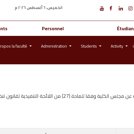
الخميس، ٦ أغسطس ٢٠٢٦ م
ants
Personnel
Étudian
ropos la faculté
Administration
Students
Activity
تنفيذية لقانون تنظيم الجامعات بكلية دار العلوم للعام الجامعي 2025/2026م