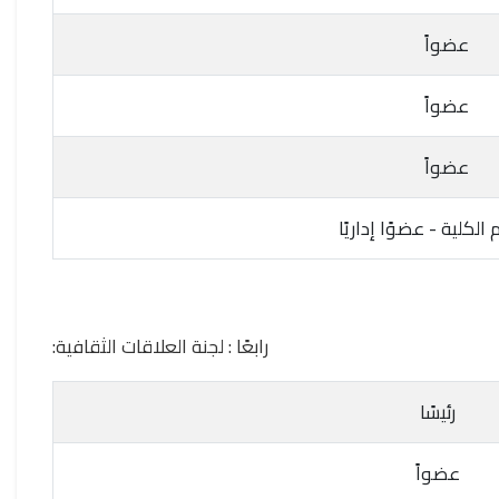
عضواً
عضواً
عضواً
 الكلية - عضوًا إداريًا
رابعًا : لجنة العلاقات الثقافية:
رئيسًا
عضواً